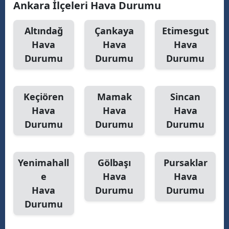
Ankara İlçeleri Hava Durumu
Malatya
Altındağ
Çankaya
Etimesgut
Manisa
Hava
Hava
Hava
Durumu
Durumu
Durumu
Kahramanmaraş
Mardin
Keçiören
Mamak
Sincan
Muğla
Hava
Hava
Hava
Muş
Durumu
Durumu
Durumu
Nevşehir
Yenimahall
Gölbaşı
Pursaklar
Niğde
e
Hava
Hava
Ordu
Hava
Durumu
Durumu
Durumu
Rize
Sakarya