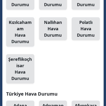
Durumu
Durumu
Durumu
Yozgat
Zonguldak
Kızılcaham
Nallıhan
Polatlı
Aksaray
am
Hava
Hava
Hava
Durumu
Durumu
Bayburt
Durumu
Karaman
Kırıkkale
Şereflikoçh
isar
Batman
Hava
Şırnak
Durumu
Bartın
Türkiye Hava Durumu
Ardahan
Adana
Adıyaman
Afyonkara
Iğdır