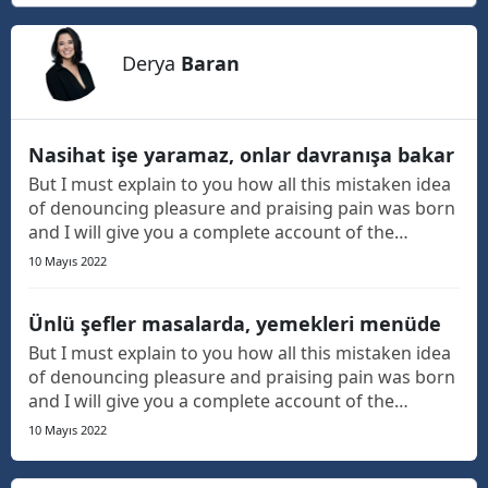
Derya
Baran
Nasihat işe yaramaz, onlar davranışa bakar
But I must explain to you how all this mistaken idea
of denouncing pleasure and praising pain was born
and I will give you a complete account of the
system, and expound the actual teachings of the
10 Mayıs 2022
great explorer of the truth, the master-builder of
human happiness. The languages only differ in th...
Ünlü şefler masalarda, yemekleri menüde
But I must explain to you how all this mistaken idea
of denouncing pleasure and praising pain was born
and I will give you a complete account of the
system, and expound the actual teachings of the
10 Mayıs 2022
great explorer of the truth, the master-builder of
human happiness. The languages only differ in th...