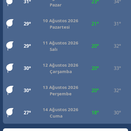
31°
23°
34°
Pazar
Mersin
İstanbul
10 Ağustos 2026
29°
21°
31°
Pazartesi
İzmir
11 Ağustos 2026
Kars
29°
20°
32°
Salı
Kastamonu
12 Ağustos 2026
30°
20°
33°
Kayseri
Çarşamba
Kırklareli
13 Ağustos 2026
30°
20°
32°
Kırşehir
Perşembe
Kocaeli
14 Ağustos 2026
27°
18°
30°
Cuma
Konya
Kütahya