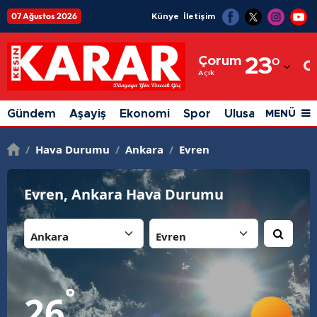
07 Ağustos 2026
Künye
İletişim
Adana
Çorum
23
°
Adıyaman
Açık
Afyonkarahisar
Gündem
Aşayiş
Ekonomi
Spor
Ulusal
Siyaset
MENÜ
Ağrı
/
Hava Durumu
/
Ankara
/
Evren
Amasya
Ankara
Evren, Ankara Hava Durumu
Antalya
İl:
İlçe:
Artvin
Aydın
°
26
Balıkesir