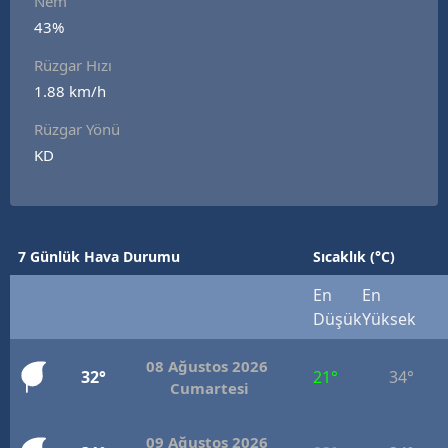
Nem
Edirne
43%
Rüzgar Hızı
Elazığ
1.88 km/h
Erzincan
Rüzgar Yönü
Erzurum
KD
Eskişehir
Gaziantep
7 Günlük Hava Durumu
Sıcaklık (°C)
Giresun
En
En
Gümüşhane
Düşük
Yüksek
Hakkari
08 Ağustos 2026
32°
21°
34°
Cumartesi
Hatay
Isparta
09 Ağustos 2026