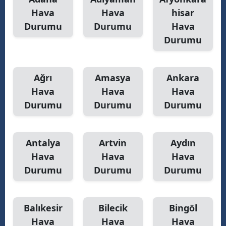
Hava
Hava
hisar
Yalova
Durumu
Durumu
Hava
Durumu
Karabük
Kilis
Ağrı
Amasya
Ankara
Osmaniye
Hava
Hava
Hava
Düzce
Durumu
Durumu
Durumu
Antalya
Artvin
Aydın
Hava
Hava
Hava
Durumu
Durumu
Durumu
Balıkesir
Bilecik
Bingöl
Hava
Hava
Hava