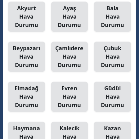
Akyurt
Ayaş
Bala
Samsun
Hava
Hava
Hava
Siirt
Durumu
Durumu
Durumu
Sinop
Beypazarı
Çamlıdere
Çubuk
Sivas
Hava
Hava
Hava
Tekirdağ
Durumu
Durumu
Durumu
Tokat
Trabzon
Elmadağ
Evren
Güdül
Hava
Hava
Hava
Tunceli
Durumu
Durumu
Durumu
Şanlıurfa
Uşak
Haymana
Kalecik
Kazan
Hava
Hava
Hava
Van