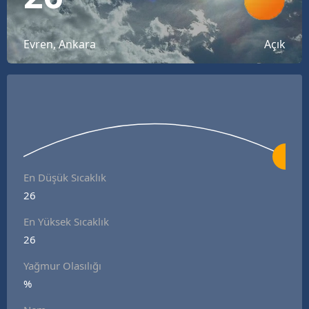
Bilecik
Bingöl
Evren, Ankara
Açık
Bitlis
Bolu
Burdur
Bursa
En Düşük Sıcaklık
Çanakkale
26
Çankırı
En Yüksek Sıcaklık
26
Çorum
Yağmur Olasılığı
Denizli
%
Diyarbakır