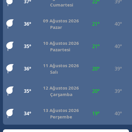
37°
22°
39°
Cumartesi
Mersin
İstanbul
09 Ağustos 2026
36°
21°
40°
Pazar
İzmir
10 Ağustos 2026
Kars
35°
21°
40°
Pazartesi
Kastamonu
11 Ağustos 2026
36°
20°
39°
Kayseri
Salı
Kırklareli
12 Ağustos 2026
35°
20°
39°
Kırşehir
Çarşamba
Kocaeli
13 Ağustos 2026
34°
19°
40°
Perşembe
Konya
Kütahya