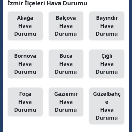
İzmir İlçeleri Hava Durumu
Malatya
Aliağa
Balçova
Bayındır
Manisa
Hava
Hava
Hava
Durumu
Durumu
Durumu
Kahramanmaraş
Mardin
Bornova
Buca
Çiğli
Muğla
Hava
Hava
Hava
Muş
Durumu
Durumu
Durumu
Nevşehir
Foça
Gaziemir
Güzelbahç
Niğde
Hava
Hava
e
Ordu
Durumu
Durumu
Hava
Durumu
Rize
Sakarya