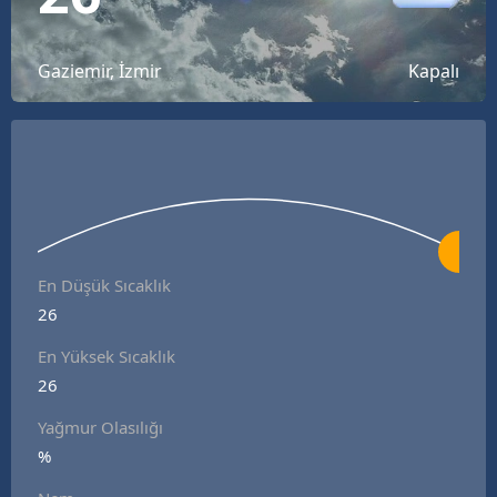
Bilecik
Bingöl
Gaziemir, İzmir
Kapalı
Bitlis
Bolu
Burdur
Bursa
En Düşük Sıcaklık
Çanakkale
26
Çankırı
En Yüksek Sıcaklık
26
Çorum
Yağmur Olasılığı
Denizli
%
Diyarbakır