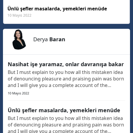
Ünlü şefler masalarda, yemekleri menüde
10 Mayıs 2022
Derya
Baran
Nasihat işe yaramaz, onlar davranışa bakar
But I must explain to you how all this mistaken idea
of denouncing pleasure and praising pain was born
and I will give you a complete account of the
system, and expound the actual teachings of the
10 Mayıs 2022
great explorer of the truth, the master-builder of
human happiness. The languages only differ in th...
Ünlü şefler masalarda, yemekleri menüde
But I must explain to you how all this mistaken idea
of denouncing pleasure and praising pain was born
and I will give you a complete account of the