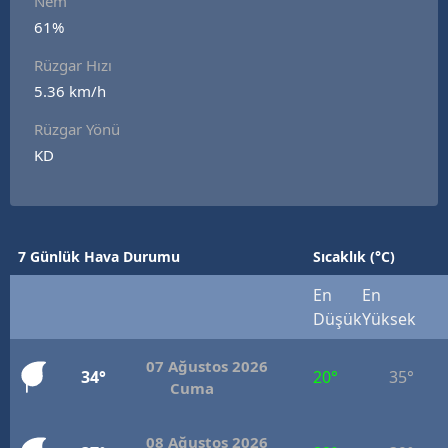
Nem
Edirne
61%
Rüzgar Hızı
Elazığ
5.36 km/h
Erzincan
Rüzgar Yönü
Erzurum
KD
Eskişehir
Gaziantep
7 Günlük Hava Durumu
Sıcaklık (°C)
Giresun
En
En
Gümüşhane
Düşük
Yüksek
Hakkari
07 Ağustos 2026
34°
20°
35°
Cuma
Hatay
Isparta
08 Ağustos 2026