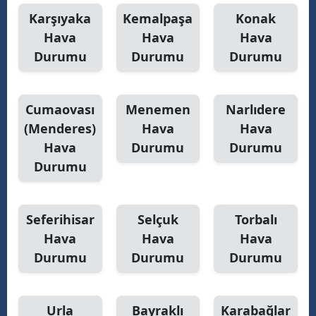
Karşıyaka
Kemalpaşa
Konak
Samsun
Hava
Hava
Hava
Siirt
Durumu
Durumu
Durumu
Sinop
Cumaovası
Menemen
Narlıdere
Sivas
(Menderes)
Hava
Hava
Tekirdağ
Hava
Durumu
Durumu
Durumu
Tokat
Trabzon
Seferihisar
Selçuk
Torbalı
Tunceli
Hava
Hava
Hava
Şanlıurfa
Durumu
Durumu
Durumu
Uşak
Urla
Bayraklı
Karabağlar
Van