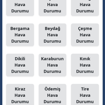
Hava
Hava
Hava
Yozgat
Durumu
Durumu
Durumu
Zonguldak
Aksaray
Bergama
Beydağ
Çeşme
Hava
Hava
Hava
Bayburt
Durumu
Durumu
Durumu
Karaman
Kırıkkale
Dikili
Karaburun
Kınık
Hava
Hava
Hava
Batman
Durumu
Durumu
Durumu
Şırnak
Bartın
Kiraz
Ödemiş
Tire
Hava
Hava
Hava
Ardahan
Durumu
Durumu
Durumu
Iğdır