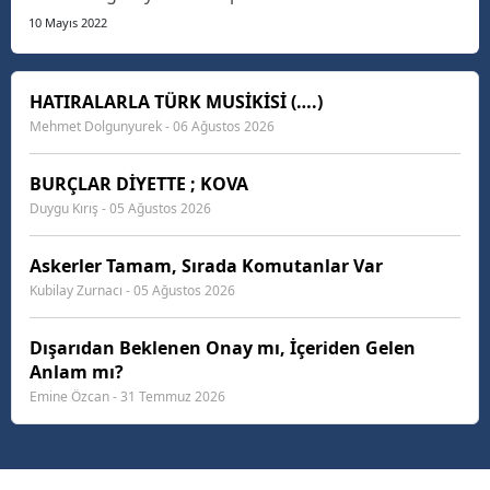
system, and expound the actual teachings of the
10 Mayıs 2022
great explorer of the truth, the master-builder of
human happiness. The languages only differ in th...
HATIRALARLA TÜRK MUSİKİSİ (….)
Mehmet Dolgunyurek - 06 Ağustos 2026
BURÇLAR DİYETTE ; KOVA
Duygu Kırış - 05 Ağustos 2026
Askerler Tamam, Sırada Komutanlar Var
Kubilay Zurnacı - 05 Ağustos 2026
Dışarıdan Beklenen Onay mı, İçeriden Gelen
Anlam mı?
Emine Özcan - 31 Temmuz 2026