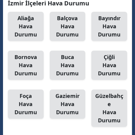
İzmir İlçeleri Hava Durumu
Malatya
Aliağa
Balçova
Bayındır
Manisa
Hava
Hava
Hava
Durumu
Durumu
Durumu
Kahramanmaraş
Mardin
Bornova
Buca
Çiğli
Muğla
Hava
Hava
Hava
Muş
Durumu
Durumu
Durumu
Nevşehir
Foça
Gaziemir
Güzelbahç
Niğde
Hava
Hava
e
Ordu
Durumu
Durumu
Hava
Durumu
Rize
Sakarya