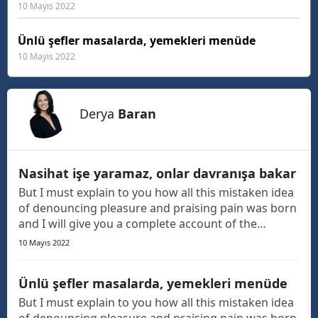
10 Mayıs 2022
Ünlü şefler masalarda, yemekleri menüde
10 Mayıs 2022
Derya
Baran
Nasihat işe yaramaz, onlar davranışa bakar
But I must explain to you how all this mistaken idea
of denouncing pleasure and praising pain was born
and I will give you a complete account of the
system, and expound the actual teachings of the
10 Mayıs 2022
great explorer of the truth, the master-builder of
human happiness. The languages only differ in th...
Ünlü şefler masalarda, yemekleri menüde
But I must explain to you how all this mistaken idea