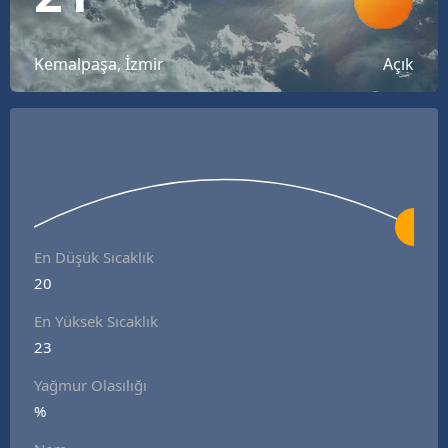
Bilecik
Bingöl
Kemalpaşa, İzmir
Açık
Bitlis
Bolu
Burdur
Bursa
En Düşük Sıcaklık
Çanakkale
20
Çankırı
En Yüksek Sıcaklık
23
Çorum
Yağmur Olasılığı
Denizli
%
Diyarbakır