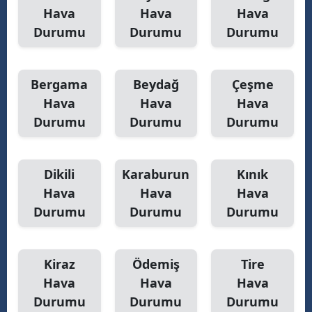
Hava
Hava
Hava
Yozgat
Durumu
Durumu
Durumu
Zonguldak
Aksaray
Bergama
Beydağ
Çeşme
Hava
Hava
Hava
Bayburt
Durumu
Durumu
Durumu
Karaman
Kırıkkale
Dikili
Karaburun
Kınık
Hava
Hava
Hava
Batman
Durumu
Durumu
Durumu
Şırnak
Bartın
Kiraz
Ödemiş
Tire
Hava
Hava
Hava
Ardahan
Durumu
Durumu
Durumu
Iğdır