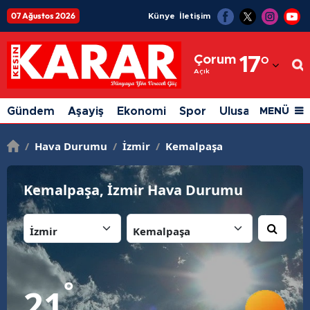
07 Ağustos 2026
Künye
İletişim
Adana
Çorum
17
°
Adıyaman
Açık
Afyonkarahisar
Gündem
Aşayiş
Ekonomi
Spor
Ulusal
Siyaset
MENÜ
Ağrı
/
Hava Durumu
/
İzmir
/
Kemalpaşa
Amasya
Ankara
Kemalpaşa, İzmir Hava Durumu
Antalya
İl:
İlçe:
Artvin
Aydın
°
21
Balıkesir