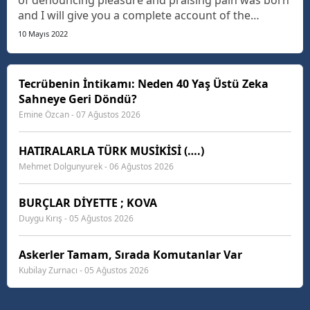
of denouncing pleasure and praising pain was born
and I will give you a complete account of the
system, and expound the actual teachings of the
10 Mayıs 2022
great explorer of the truth, the master-builder of
human happiness. The languages only differ in th...
Tecrübenin İntikamı: Neden 40 Yaş Üstü Zeka
Sahneye Geri Döndü?
Emine Özcan - 07 Ağustos 2026
HATIRALARLA TÜRK MUSİKİSİ (….)
Mehmet Dolgunyurek - 06 Ağustos 2026
BURÇLAR DİYETTE ; KOVA
Duygu Kırış - 05 Ağustos 2026
Askerler Tamam, Sırada Komutanlar Var
Kubilay Zurnacı - 05 Ağustos 2026