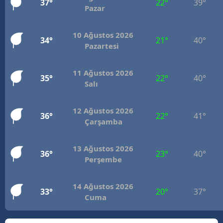
37°
22°
39°
Pazar
Mersin
İstanbul
10 Ağustos 2026
34°
21°
40°
Pazartesi
İzmir
11 Ağustos 2026
Kars
35°
22°
40°
Salı
Kastamonu
12 Ağustos 2026
36°
22°
41°
Kayseri
Çarşamba
Kırklareli
13 Ağustos 2026
36°
23°
40°
Kırşehir
Perşembe
Kocaeli
14 Ağustos 2026
33°
20°
37°
Cuma
Konya
Kütahya