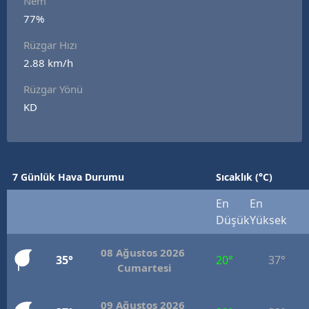
Nem
Edirne
77%
Rüzgar Hızı
Elazığ
2.88 km/h
Erzincan
Rüzgar Yönü
Erzurum
KD
Eskişehir
Gaziantep
7 Günlük Hava Durumu
Sıcaklık (°C)
Giresun
En
En
Gümüşhane
Düşük
Yüksek
Hakkari
08 Ağustos 2026
35°
20°
37°
Cumartesi
Hatay
Isparta
09 Ağustos 2026