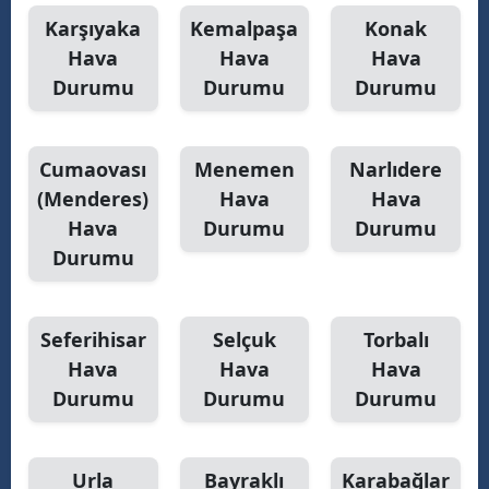
Karşıyaka
Kemalpaşa
Konak
Samsun
Hava
Hava
Hava
Siirt
Durumu
Durumu
Durumu
Sinop
Cumaovası
Menemen
Narlıdere
Sivas
(Menderes)
Hava
Hava
Tekirdağ
Hava
Durumu
Durumu
Durumu
Tokat
Trabzon
Seferihisar
Selçuk
Torbalı
Tunceli
Hava
Hava
Hava
Şanlıurfa
Durumu
Durumu
Durumu
Uşak
Urla
Bayraklı
Karabağlar
Van