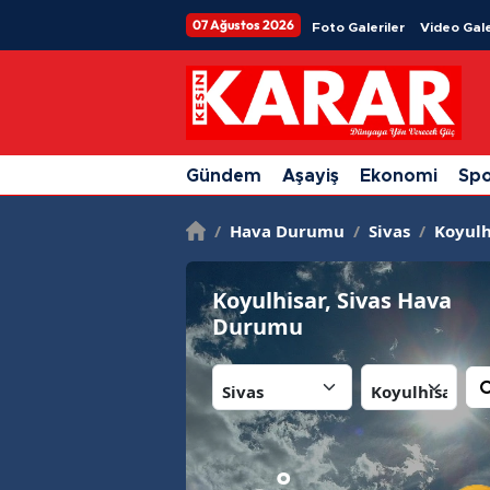
07 Ağustos 2026
Foto Galeriler
Video Gale
Gündem
Aşayiş
Ekonomi
Sp
/
Hava Durumu
/
Sivas
/
Koyulh
Koyulhisar, Sivas Hava
Durumu
İl:
İlçe:
°