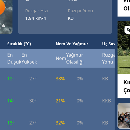
Eh
Bilecik
Ol
Rüzgar Hızı
Rüzgar Yönü
1.84 km/h
KD
Bingöl
çık
S
Bitlis
Bolu
Sıcaklık (°C)
Nem Ve Yağmur
Uç Sıcaklık (°
Burdur
En
En
Yağmur
Rüzgar
Rüzg
Nem
Düşük
Yüksek
Olasılığı
Yönü
Hızı
Bursa
Çanakkale
12°
27°
38%
0%
KB
6.
Kı
Ço
Çankırı
14°
30°
21%
0%
KKB
6.
Çorum
Denizli
13°
27°
32%
0%
KB
6.
Diyarbakır