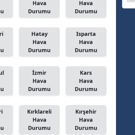
Emin
Hava
Hava
mu
Durumu
Durumu
Yozgat
Zonguldak
ri
Hatay
Isparta
Aksaray
Hava
Hava
Bayburt
mu
Durumu
Durumu
Karaman
ul
İzmir
Kars
Kırıkkale
Hava
Hava
Batman
mu
Durumu
Durumu
Şırnak
Bartın
i
Kırklareli
Kırşehir
Hava
Hava
Ardahan
mu
Durumu
Durumu
Iğdır