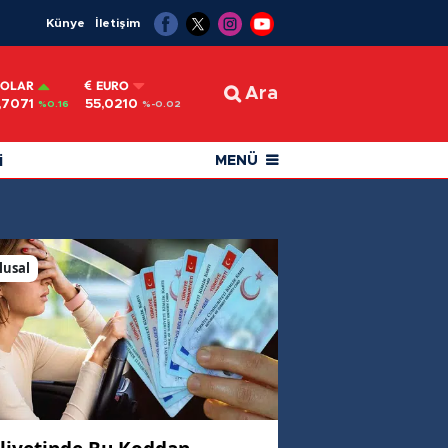
Künye
İletişim
OLAR
EURO
Ara
,7071
55,0210
%0.16
%-0.02
i
MENÜ
lusal