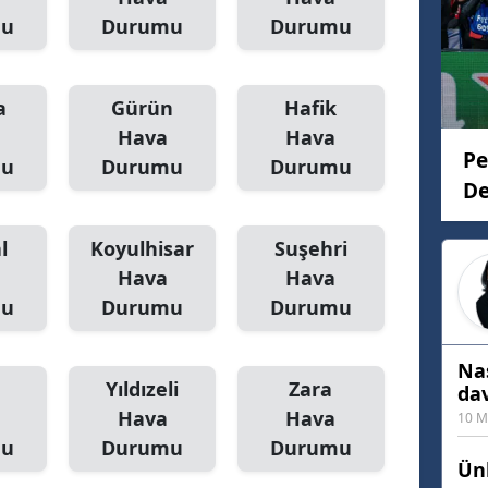
mu
Durumu
Durumu
Mersin
İstanbul
a
Gürün
Hafik
İzmir
Hava
Hava
Pe
Kars
mu
Durumu
Durumu
De
Kastamonu
l
Koyulhisar
Suşehri
Kayseri
Hava
Hava
Kırklareli
mu
Durumu
Durumu
Kırşehir
Nas
Yıldızeli
Zara
Kocaeli
da
Hava
Hava
10 M
Konya
mu
Durumu
Durumu
Ünl
Kütahya