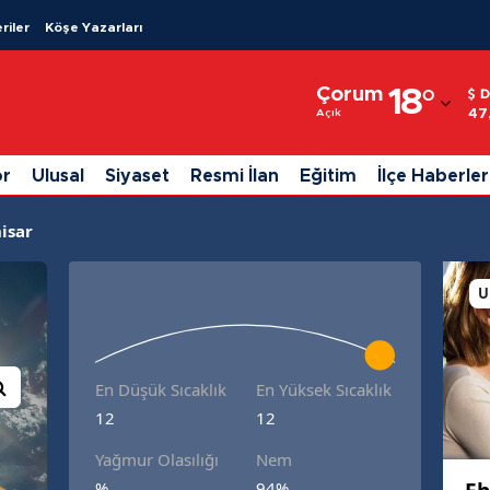
riler
Köşe Yazarları
Adana
Çorum
18
°
D
Adıyaman
47
Açık
Afyonkarahisar
or
Ulusal
Siyaset
Resmi İlan
Eğitim
İlçe Haberler
Ağrı
isar
Amasya
Ankara
U
Antalya
Artvin
En Düşük Sıcaklık
En Yüksek Sıcaklık
12
12
Aydın
Yağmur Olasılığı
Nem
Balıkesir
%
94%