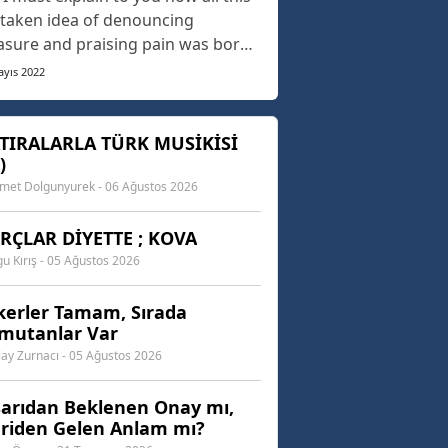
taken idea of denouncing
asure and praising pain was born
 I will give you a complete account
ayıs 2022
the system, and expound the
ual teachings of the great explorer
the truth, the master-builder of
TIRALARLA TÜRK MUSİKİSİ
)
 happiness. The languages
 differ in th...
et Dolgunyurek - 06 Ağustos 2026
RÇLAR DİYETTE ; KOVA
u Kırış - 05 Ağustos 2026
kerler Tamam, Sırada
mutanlar Var
lay Zurnacı - 05 Ağustos 2026
şarıdan Beklenen Onay mı,
eriden Gelen Anlam mı?